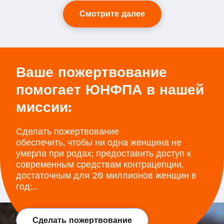
Смотрите далее
Ваше пожертвование
помогает ЮНФПА в нашей
миссии:
Сделать пожертвование
обеспечить, чтобы ни одна женщина не
умерла при родах; предоставить доступ к
современным средствам контрацепции,
достаточным для 20 миллионов женщин в
год;...
Сделать пожертвование