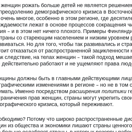
 женщин рожать больше детей не является решением
 преодолению демографического кризиса в Восточно
 очень многое, особенно в этом регионе, где десятил
ождаемости лежат в основе процессов сокращения ч
ия – и в этом нет ничего плохого. Примеры Финлянд
страны со стареющим населением и низким уровнем
звиваться. Но для того, чтобы так развивались и ст
тоит отказаться от распространенной зацикленности 
ак следствие, на телах женщин – такой подход мешае
 действительно работают и не ущемляют права люд
енщины должны быть в главными действующими лиц
рафическими изменениями в регионе – но не в том с
думать. Именно посредством
расширения политики
г
ограничения прав женщин, страны могут укрепить сво
графического кризиса, который переживают.
обходимо? Потому что широко распространенные ди
н из общества и экономики лишают страны ценного