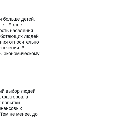
и больше детей,
нет. Более
ость населения
 работающих людей
ения относительно
спечения. В
бы экономическому
ный выбор людей
 факторов, а
 попытки
инансовых
Тем не менее, до