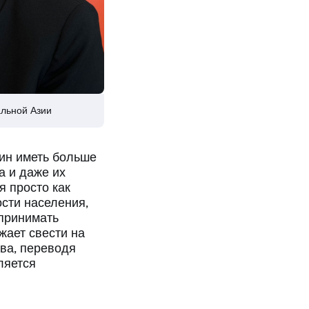
альной Азии
щин иметь больше
а и даже их
я просто как
сти населения,
принимать
жает свести на
тва, переводя
ляется