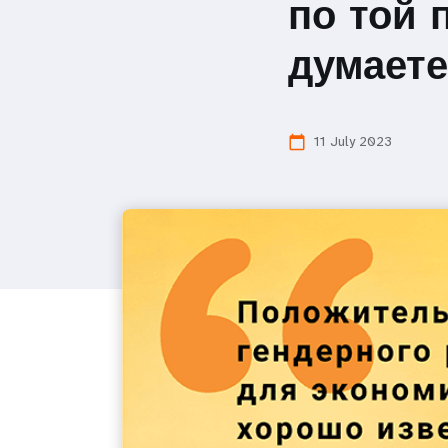
по той 
думаете
11 July 2023
calendar_today