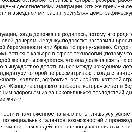
е больше ослабляет страны, в которых резервы рабо
ощены десятилетиями эмиграции. Эти же причины ле
ти и выездной миграции, усугубляя демографическу
туации, когда девочка не родилась, потому что роди
овей дочерям. Девушку-подростка заставили бросит
й беременности или брака по принуждению. Студен
мываться о карьере в сфере технологий (потому что
одой женщины ожидается, что она должна взять на с
это вынуждает ее делать выбор между рождением дет
андидатуру которой не рассматривают, когда ставитс
ности. Коллега, эффективность работы которой страд
муж. Женщина старшего возраста, которая живет в бе
ошим здоровьем из-за накопившихся последствий д
ее жизни.
упности и помноженное на миллионы, лишь усугубля
 потенциальных талантов, возможностей и производ
т миллионам людей полноценно участвовать и внос