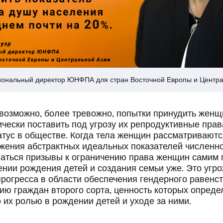
иональный директор ЮНФПА для стран Восточной Европы и Центр
, возможно, более тревожно, попытки принудить жен
ически поставить под угрозу их репродуктивные прав
тус в обществе. Когда тела женщин рассматриваютс
жения абстрактных идеальных показателей численно
ваться призывы к ограничению права женщин самим 
нии рождения детей и создания семьи уже. Это угро
прогресса в области обеспечения гендерного равенс
ию граждан второго сорта, ценность которых опреде
их ролью в рождении детей и уходе за ними.