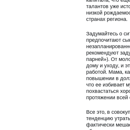
капитала, что ещ
талантов уже ист
низкой рождаемос
странах региона.
Задумайтесь о си
предпочитают сын
незапланированно
рекомендуют заду
парней»). От мол
дому и уходу, и 
работой. Мама, к
повышении в долж
что ее избивает 
похвастаться хор
протяжении всей 
Все это, в совок
тенденцию утраты
фактически мешае