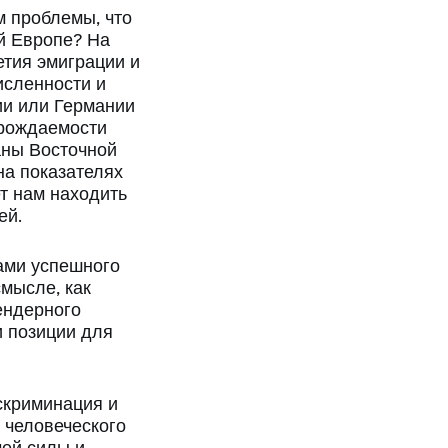
 проблемы, что
й Европе? На
етия эмиграции и
исленности и
ии или Германии
 рождаемости
раны Восточной
на показателях
т нам находить
ей.
ами успешного
мысле, как
ендерного
и позиции для
скриминация и
 человеческого