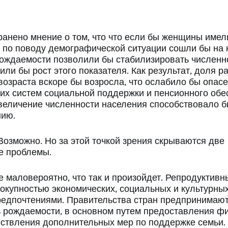
анено мнение о том, что что если бы женщины имел
 по поводу демографической ситуации сошли бы на 
ождаемости позволили бы стабилизировать численн
или бы рост этого показателя. Как результат, доля
возраста вскоре бы возросла, что ослабило бы опас
их систем социальной поддержки и пенсионного обе
увеличение численности населения способствовало 
нию.
Возможно. Но за этой точкой зрения скрываются две
е проблемы.
е маловероятно, что так и произойдет. Репродуктив
окупностью экономических, социальных и культурных
редпочтениями. Правительства стран предпринимают
ь рождаемости, в основном путем предоставления ф
ствления дополнительных мер по поддержке семьи. 