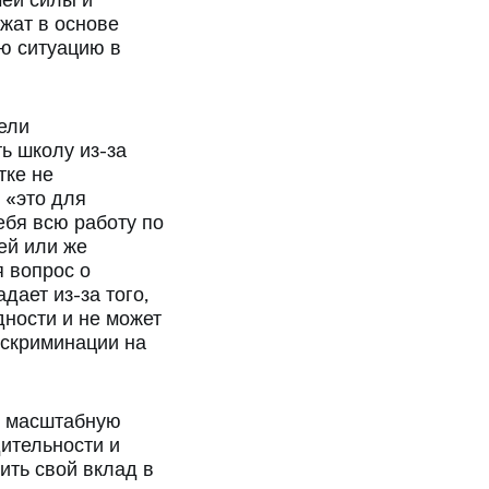
чей силы и
жат в основе
ю ситуацию в
тели
ь школу из-за
тке не
 «это для
ебя всю работу по
ей или же
я вопрос о
ает из-за того,
дности и не может
искриминации на
ет масштабную
ительности и
ить свой вклад в