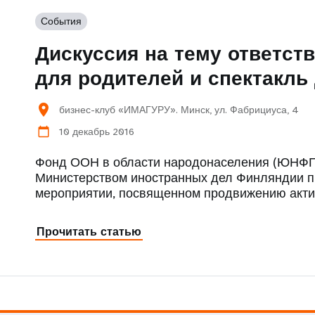
События
Дискуссия на тему ответст
для родителей и спектакль
location_on
бизнес-клуб «ИМАГУРУ». Минск, ул. Фабрициуса, 4
10 декабрь 2016
calendar_today
Фонд ООН в области народонаселения (ЮНФПА
Министерством иностранных дел Финляндии пр
мероприятии, посвященном продвижению акт
Прочитать статью