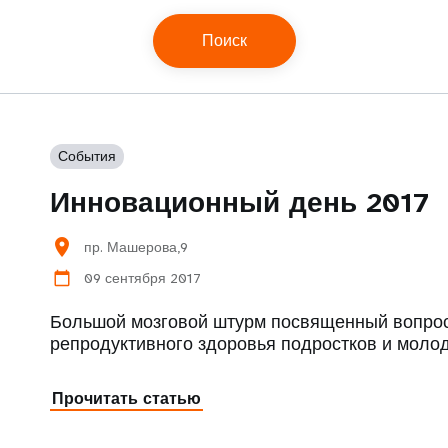
События
Инновационный день 2017
location_on
пр. Машерова,9
09 сентября 2017
calendar_today
Большой мозговой штурм посвященный вопрос
репродуктивного здоровья подростков и моло
Прочитать статью