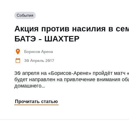
События
Акция против насилия в се
БАТЭ - ШАХТЕР
location_on
Борисов Арена
30 Апрель 2017
calendar_today
30 апреля на «Борисов-Арене» пройдёт матч
будет направлен на привлечение внимания об
домашнего…
Прочитать статью