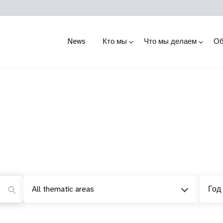
News
Кто мы
Что мы делаем
Об
All thematic areas
Год