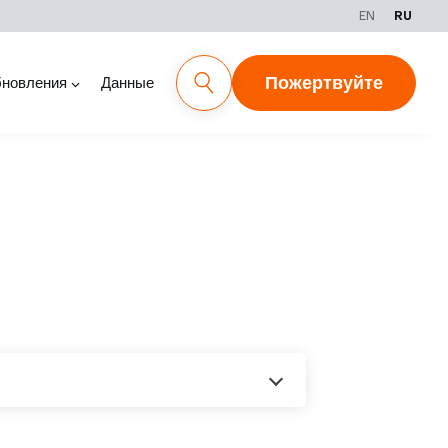
EN
RU
Пожертвуйте
новления
Данные